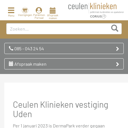
Toggle
navigation
Vestigingen
Patiënten
Afspraak
Menu
Portaal
maken
085 - 043 24 54
Afspraak maken
Ceulen Klinieken vestiging
Uden
Per 1 januari 2023 is DermaPark verder gegaan