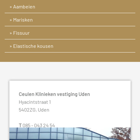
» Aambeien
» Marisken
» Fissuur
» Elastische kousen
Ceulen Klinieken vestiging Uden
Hyacintstraat 1
5402ZG, Uden
T
085 - 043 24 54
E
info@ceulenklinieken.nl