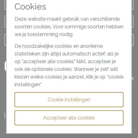
Afspraak maken
Cookies
Deze website maakt gebruik van verschillende
Terugbel verzoek
soorten cookies. Voor sommige soorten hebben
we je toestemming nodig.
Contact opnemen
De noodzakelijke cookies en anonieme
statistieken zijn altijd automatisch actief; als je
op "accepteer alle cookies" klikt, accepteer je
ook de optionele cookies. Wanneer je zelf wilt
kiezen welke cookies je aanzet, klik je op “cookie
instellingen”.
Cookie instellingen
Ceulen Klinieken Policy
Algemene voorwaarden
Privacyreglement
Disclaimer
Cookies
Accepteer alle cookies