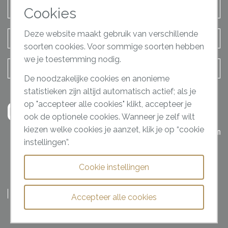
Afspraak maken
Cookies
Deze website maakt gebruik van verschillende
Terugbel verzoek
soorten cookies. Voor sommige soorten hebben
we je toestemming nodig.
Contact opnemen
De noodzakelijke cookies en anonieme
statistieken zijn altijd automatisch actief; als je
op "accepteer alle cookies" klikt, accepteer je
ook de optionele cookies. Wanneer je zelf wilt
kiezen welke cookies je aanzet, klik je op “cookie
instellingen”.
Cookie instellingen
Ceulen Klinieken Policy
Algemene voorwaarden
Privacyreglement
Disclaimer
Cookies
Accepteer alle cookies