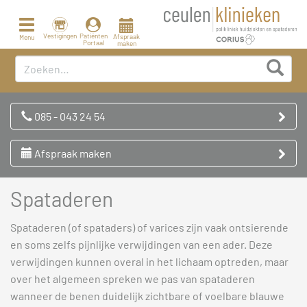
Toggle
navigation
Vestigingen
Patiënten
Afspraak
Menu
Portaal
maken
085 - 043 24 54
Afspraak maken
Spataderen
Spataderen (of spataders) of varices zijn vaak ontsierende
en soms zelfs pijnlijke verwijdingen van een ader. Deze
verwijdingen kunnen overal in het lichaam optreden, maar
over het algemeen spreken we pas van spataderen
wanneer de benen duidelijk zichtbare of voelbare blauwe