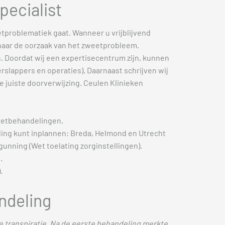
pecialist
etproblematiek gaat. Wanneer u vrijblijvend
t naar de oorzaak van het zweetprobleem.
 Doordat wij een expertisecentrum zijn, kunnen
erslappers en operaties). Daarnaast schrijven wij
e juiste doorverwijzing. Ceulen Klinieken
eetbehandelingen.
ling kunt inplannen: Breda, Helmond en Utrecht
nning (Wet toelating zorginstellingen).
.
.
ndeling
e transpiratie. Na de eerste behandeling merkte