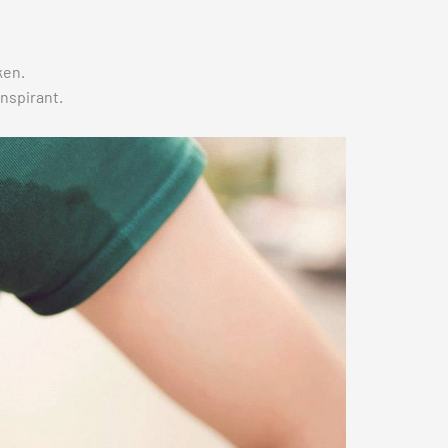
.
ken.
anspirant.