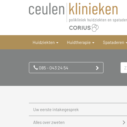
Huidziekten
Huidtherapie
Spataderen
085 - 043 24 54
Uw eerste intakegesprek
Alles over zweten