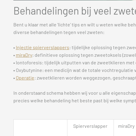
Behandelingen bij veel zwe
Bent u klaar met alle ‘lichte’ tips en wilt u weten welke b
diverse behandelingen tegen veel zweten:
•
Injectie spierverslappers
: tijdelijke oplossing tegen zwe
•
miraDry
: definitieve oplossing tegen zweetoksels (zowel
• Iontoforesis: tijdelijk uitputten van de zweetklieren me
• Oxybutynine: een medicijn wat de totale vochtregulatie 
•
Operatie
: zweetklieren worden weggezogen, geschraapt 
In onderstaand schema hebben wij voor u alle eigenschap
precies welke behandeling het beste past bij welke sympt
Spierverslapper
miraDry