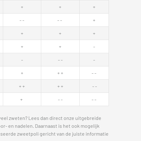
+
+
+
- -
- -
+
+
+
+
+
+
-
-
- -
-
+
+ +
- -
+ +
+ +
- -
+
- -
- -
eel zweten? Lees dan direct onze uitgebreide
or- en nadelen. Daarnaast is het ook mogelijk
liseerde zweetpoli gericht van de juiste informatie