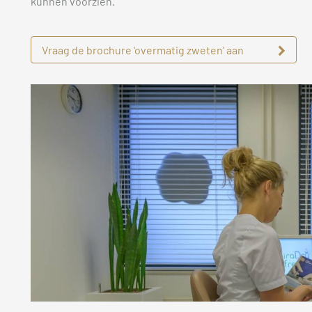
kunnen voorzien.
Vraag de brochure 'overmatig zweten' aan