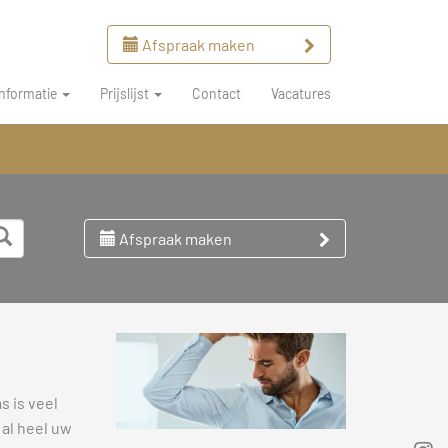
Afspraak maken
Informatie
Prijslijst
Contact
Vacatures
Afspraak maken
 is veel
 al heel uw