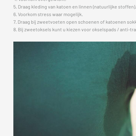
5. Draag kleding van katoen en linnen (natuurlijke stoffen)
6. Voorkom stress waar mogelijk.
7. Draag bij zweetvoeten open schoenen of katoenen sok
8. Bij zweetoksels kunt u kiezen voor okselspads / anti-tr