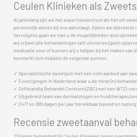
Ceulen Klinieken als Zweets
Al jarenlang zijn we het expertisecentrum als het om zwe
persoonlijk advies bij ons aanvraagt, kijken we allereers
Vervolgens gaan we met u de mogelijkheden doorspreken.
wij vrijwel alle behandelingen zelf uitvoeren (geen spierv
medicatie voor of kunnen wij u helpen bij het maken van d
kenmerkt zich middels de volgende punten:
✓ Specialistische zweetpoli met een ruim aanbod aan zw
✓ 3 vestigingen in Nederland waar u de mirarDry behande
✓ Zelfstandig Behandel Centrum (ZBC) met een WTZi-vergu
✓ Uitgebreid team van dermatologen en huidtherapeuten
✓ 24/7 en 365 dagen per jaar bereikbaar (spoed en nazorg)
Recensie zweetaanval beha
"Onlangs behandeld bij Ceulen Klinieken tegen overmatig