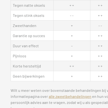
Tegen natte oksels
+ +
+ +
Tegen stink oksels
- -
+ +
Zweethanden
+
- -
Garantie op succes
+
+ +
Duur van effect
-
+ +
Pijnloos
+
+ +
Korte hersteltijd
+ +
+ +
Geen bijwerkingen
+
+ +
Wilt u meer weten over bovenstaande behandelingen bij v
informatiepagina over
alle zweetbehandelingen
en hun vo
persoonlijk advies aan te vragen, zodat wij u als gespecia