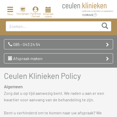
Toggle
navigation
Vestigingen
Patiënten
Afspraak
Menu
Portaal
maken
085 - 043 24 54
Afspraak maken
Ceulen Klinieken Policy
Algemeen
Zorg dat u op tijd aanwezig bent. We raden u aan er een
kwartier voor aanvang van de behandeling te zijn.
Bent u verhinderd om te komen naar uw afspraak? We