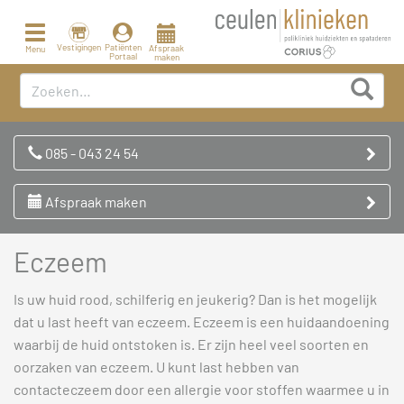
Toggle
navigation
Vestigingen
Patiënten
Afspraak
Menu
Portaal
maken
085 - 043 24 54
Afspraak maken
Eczeem
Is uw huid rood, schilferig en jeukerig? Dan is het mogelijk
dat u last heeft van eczeem. Eczeem is een huidaandoening
waarbij de huid ontstoken is. Er zijn heel veel soorten en
oorzaken van eczeem. U kunt last hebben van
contacteczeem door een allergie voor stoffen waarmee u in