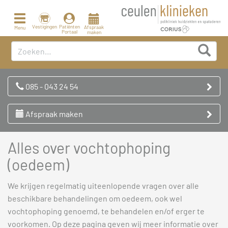
Toggle
navigation
Vestigingen
Patiënten
Afspraak
Menu
Portaal
maken
085 - 043 24 54
Afspraak maken
Alles over vochtophoping
(oedeem)
We krijgen regelmatig uiteenlopende vragen over alle
beschikbare behandelingen om oedeem, ook wel
vochtophoping genoemd, te behandelen en/of erger te
voorkomen. Op deze pagina geven wij meer informatie over