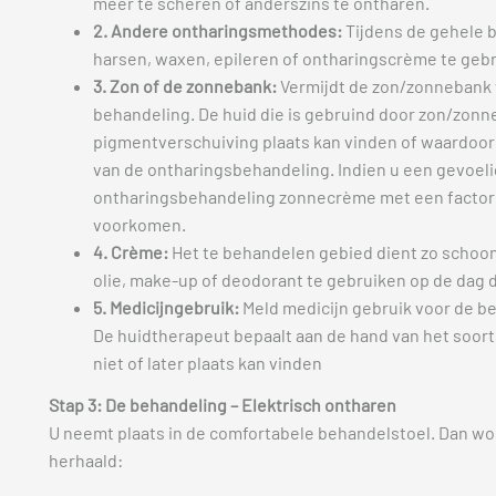
meer te scheren of anderszins te ontharen.
2. Andere ontharingsmethodes:
Tijdens de gehele 
harsen, waxen, epileren of ontharingscrème te geb
3. Zon of de zonnebank:
Vermijdt de zon/zonnebank 
behandeling. De huid die is gebruind door zon/zon
pigmentverschuiving plaats kan vinden of waardoo
van de ontharingsbehandeling. Indien u een gevoeli
ontharingsbehandeling zonnecrème met een factor
voorkomen.
4. Crème:
Het te behandelen gebied dient zo schoon 
olie, make-up of deodorant te gebruiken op de dag 
5. Medicijngebruik:
Meld medicijn gebruik voor de b
De huidtherapeut bepaalt aan de hand van het soort 
niet of later plaats kan vinden
Stap 3: De behandeling – Elektrisch ontharen
U neemt plaats in de comfortabele behandelstoel. Dan wo
herhaald: