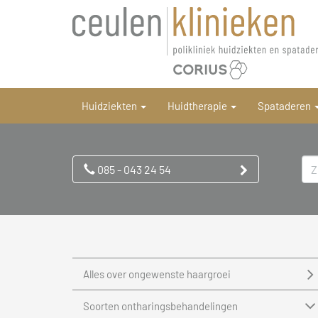
Huidziekten
Huidtherapie
Spataderen
085 - 043 24 54
Alles over ongewenste haargroei
Soorten ontharingsbehandelingen