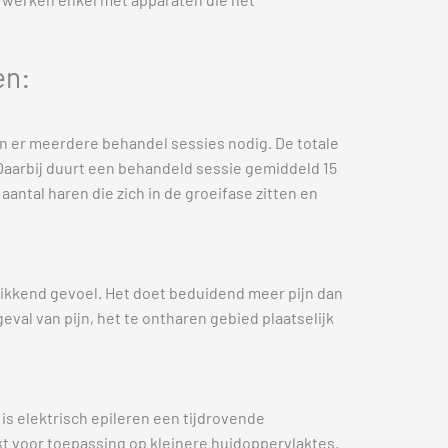
en:
jn er meerdere behandel sessies nodig. De totale
 Daarbij duurt een behandeld sessie gemiddeld 15
aantal haren die zich in de groeifase zitten en
 prikkend gevoel. Het doet beduidend meer pijn dan
geval van pijn, het te ontharen gebied plaatselijk
s elektrisch epileren een tijdrovende
kt voor toepassing op kleinere huidoppervlaktes.