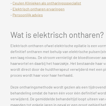
-
Ceulen Klinieken als ontharingsspecialist
-
Elektrisch ontharen ervaringen
-
Persoonlijk advies
Wat is elektrisch ontharen?
Elektrisch ontharen ofwel elektrische epilatie is een vor
definitief ontharen met behulp van elektrische pulsen (s
een laag niveau. De stroom vernietigt de bloedtoevoer aa
haarwortel en daarbij het haarzakje. Het bestaande haar va
wordt direct door de huidtherapeut verwijderd met een pi
proces wordt haar voor haar herhaald.
Deze ontharingsmethode wordt gezien als een tijdroven
behandeling omdat de haren één voor één definitief wor
verwijderd. De gemiddelde behandeltijd loopt uiteen van 
maanden tot enkele jaren in geval er een groot gebied b