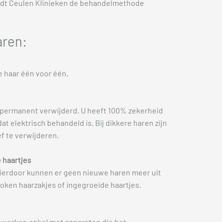
edt Ceulen Klinieken de behandelmethode
aren:
e haar één voor één.
n permanent verwijderd. U heeft 100% zekerheid
dat elektrisch behandeld is. Bij dikkere haren zijn
f te verwijderen.
 haartjes
 Hierdoor kunnen er geen nieuwe haren meer uit
token haarzakjes of ingegroeide haartjes.
 werken enkel met apparaten die het