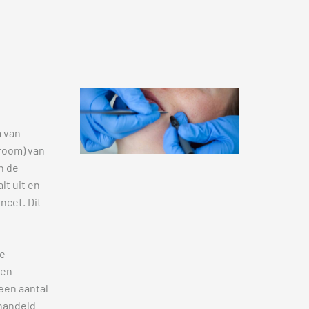
m van
troom) van
n de
lt uit en
ncet. Dit
de
den
een aantal
ehandeld