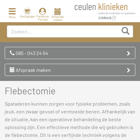
Toggle
navigation
Vestigingen
Patiënten
Afspraak
Menu
Portaal
maken
085 - 043 24 54
Afspraak maken
Flebectomie
Spataderen kunnen zorgen voor fysieke problemen, zoals
jeuk, een zwaar gevoel of vermoeide benen. Afhankelijk van
de situatie, kan een operatieve behandeling de beste
oplossing zijn. Een effectieve methode die wij gebruiken is
de flebectomie. Dit is een verfijnde techniek volgens de