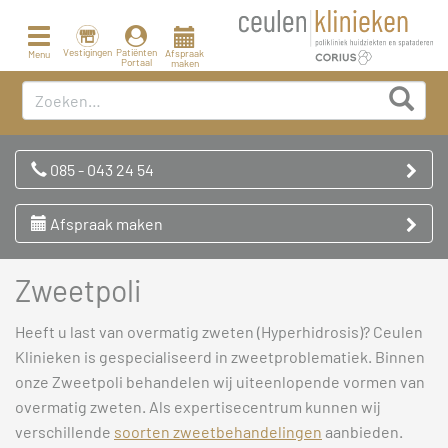
Toggle
navigation
Vestigingen
Patiënten
Afspraak
Menu
Portaal
maken
085 - 043 24 54
Afspraak maken
Zweetpoli
Heeft u last van overmatig zweten (Hyperhidrosis)? Ceulen
Klinieken is gespecialiseerd in zweetproblematiek. Binnen
onze Zweetpoli behandelen wij uiteenlopende vormen van
overmatig zweten. Als expertisecentrum kunnen wij
verschillende
soorten zweetbehandelingen
aanbieden.