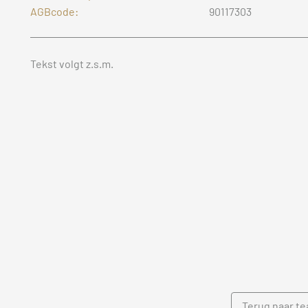
AGBcode:
90117303
Tekst volgt z.s.m.
Terug naar t