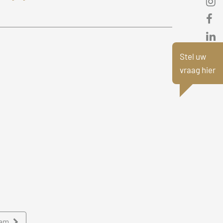
Stel uw
vraag hier
eam