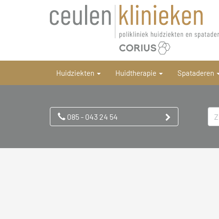
Huidziekten
Huidtherapie
Spataderen
085 - 043 24 54