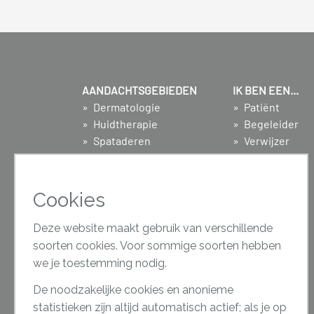
AANDACHTSGEBIEDEN
IK BEN EEN...
Dermatologie
Patiënt
Huidtherapie
Begeleider
Spataderen
Verwijzer
Proctologie
Zweetpoli
Cookies
Deze website maakt gebruik van verschillende
soorten cookies. Voor sommige soorten hebben
we je toestemming nodig.
De noodzakelijke cookies en anonieme
statistieken zijn altijd automatisch actief; als je op