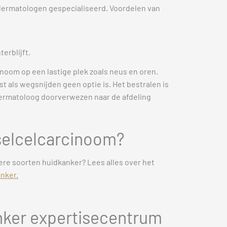
e dermatologen gespecialiseerd. Voordelen van
erblijft.
inoom op een lastige plek zoals neus en oren.
 als wegsnijden geen optie is. Het bestralen is
n dermatoloog doorverwezen naar de afdeling
selcelcarcinoom?
ere soorten huidkanker? Lees alles over het
nker.
anker expertisecentrum