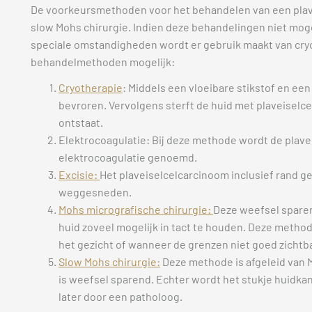
De voorkeursmethoden voor het behandelen van een plavei
slow Mohs chirurgie. Indien deze behandelingen niet mogel
speciale omstandigheden wordt er gebruik maakt van cryot
behandelmethoden mogelijk:
Cryotherapie
: Middels een vloeibare stikstof en ee
bevroren. Vervolgens sterft de huid met plaveiselce
ontstaat.
Elektrocoagulatie: Bij deze methode wordt de plav
elektrocoagulatie genoemd.
Excisie:
Het plaveiselcelcarcinoom inclusief rand g
weggesneden.
Mohs micrografische chirurgie:
Deze weefsel spare
huid zoveel mogelijk in tact te houden. Deze method
het gezicht of wanneer de grenzen niet goed zichtbaa
Slow Mohs chirurgie:
Deze methode is afgeleid van 
is weefsel sparend. Echter wordt het stukje huidk
later door een patholoog.