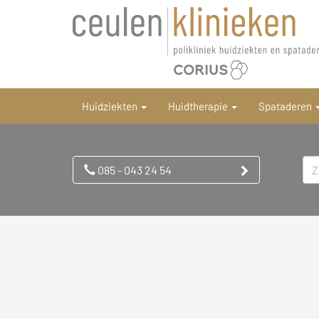
Huidziekten
Huidtherapie
Spataderen
085 - 043 24 54