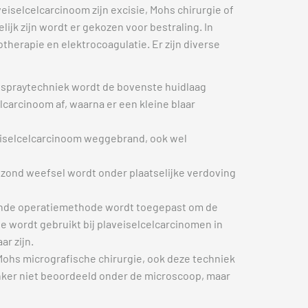
selcelcarcinoom zijn excisie, Mohs chirurgie of
ijk zijn wordt er gekozen voor bestraling. In
herapie en elektrocoagulatie. Er zijn diverse
n spraytechniek wordt de bovenste huidlaag
lcarcinoom af, waarna er een kleine blaar
eiselcelcarcinoom weggebrand, ook wel
ezond weefsel wordt onder plaatselijke verdoving
nde operatiemethode wordt toegepast om de
e wordt gebruikt bij plaveiselcelcarcinomen in
r zijn.
Mohs micrografische chirurgie, ook deze techniek
anker niet beoordeeld onder de microscoop, maar