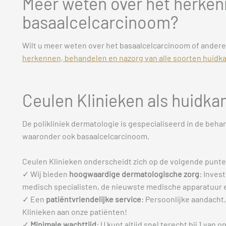
Meer weten over het herken
basaalcelcarcinoom?
Wilt u meer weten over het basaalcelcarcinoom of andere
herkennen, behandelen en nazorg van alle soorten huidka
Ceulen Klinieken als huidk
De polikliniek dermatologie is gespecialiseerd in de beha
waaronder ook basaalcelcarcinoom.
Ceulen Klinieken onderscheidt zich op de volgende punte
✓ Wij bieden
hoogwaardige dermatologische zorg
: Inves
medisch specialisten, de nieuwste medische apparatuur en
✓ Een
patiëntvriendelijke service
: Persoonlijke aandacht,
Klinieken aan onze patiënten!
✓
Minimale wachttijd
: U kunt altijd snel terecht bij 1 van