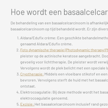
Hoe wordt een basaalcelca
De behandeling van een basaalcelcarcinoom is afhankelijk 
basaalcelcarcinoom op tijd behandeld wordt. Er zijn div
Aldara/Edufix crème: Een geschikte behandelmetho
genaamd Aldara/Edufix crème.
Foto dynamische therapie (Photodynamic therapy/P
pleister op de actinische keratose aangebracht. Do
gevoelig voor lichttherapie. De pleister wordt verw
Vervolgens wordt de plek belicht met een speciale
Cryotherapie:
Middels een vloeibare stikstof en ee
bevroren. Vervolgens sterft de huid met het basaalc
ontstaat.
Elektrocoagulatie: Bij deze methode wordt het bas
elektrocoagulatie genoemd.
Excisie:
Het basaalcelcarcinoom inclusief rand gezo