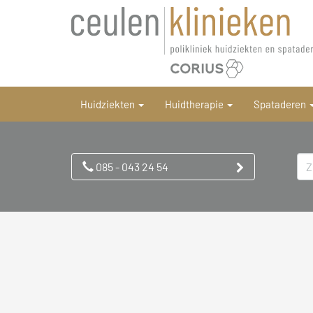
Huidziekten
Huidtherapie
Spataderen
085 - 043 24 54